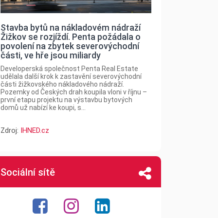
Stavba bytů na nákladovém nádraží
Žižkov se rozjíždí. Penta požádala o
povolení na zbytek severovýchodní
části, ve hře jsou miliardy
Developerská společnost Penta Real Estate
udělala další krok k zastavění severovýchodní
části žižkovského nákladového nádraží.
Pozemky od Českých drah koupila vloni v říjnu –
první etapu projektu na výstavbu bytových
domů už nabízí ke koupi, s...
Zdroj:
IHNED.cz
Sociální sítě