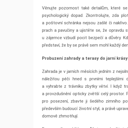
Věnujte pozornost také detailům, které se
psychologický dopad. Zkontrolujte, zda pl
a poštovní schránka nejsou zašlé či nakřivo
prach a pavučiny a ujistěte se, že opravdu sv
u zájemce vzbudí pocit bezpečí a důvěry. Kd
představí, že by se právě sem mohl každý de
Probuzení zahrady a terasy do jarní krásy
Zahrada je v jarních měsících jedním z nejsil
náležitou péči hned s prvními teplejšími d
a vyhrabte z trávníku zbytky větví. I když t
a provzdušnění opticky zvětší celý prostor
pro posezení, zbavte ji šedého zimního po
především budoucí životní styl, a právě upra
domově zhmotňují.