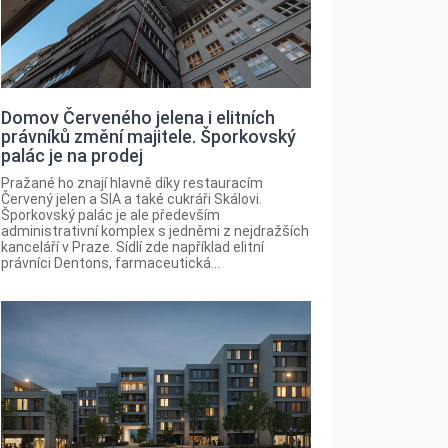
Domov Červeného jelena i elitních
právníků změní majitele. Šporkovský
palác je na prodej
Pražané ho znají hlavně díky restauracím
Červený jelen a SIA a také cukráři Skálovi.
Šporkovský palác je ale především
administrativní komplex s jedněmi z nejdražších
kanceláří v Praze. Sídlí zde například elitní
právníci Dentons, farmaceutická...