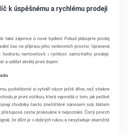
klíč k úspěšnému a rychlému prodeji
 ale také zájemce o nové bydlení. Pokud plánujete prodej
ální čas na přípravu jeho venkovních prostor. Upravená
t hodnotu nemovitosti i rychlost samotného prodeje.
iér a udělat skvělý první dojem.
radu
omu, podvědomě si vytváří názor ještě dříve, než stiskne
chodu je první vizitkou, která vypovídá o tom, jak pečlivě
 bývají chodníky často znečištěné nánosem soli, blátem
 a přístupová cesta prokoukne k nepoznání. Čistý povrch
signál, že dům je v dobrých rukou a nevyžaduje okamžité