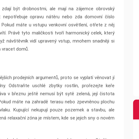
 zdají být drobnostmi, ale mají na zájemce obrovský
ot nepotřebuje opravu nátěru nebo zda domovní číslo
. Pokud máte u vstupu venkovní osvětlení, otřete z něj
ítí. Právě tyto maličkosti tvoří harmonický celek, který
yž návštěvník vidí upravený vstup, mnohem snadněji si
n vracet domů.
nějších prodejních argumentů, proto se vyplatí věnovat jí
ny. Odstraňte uschlé zbytky rostlin, prořezejte keře
ráva v březnu ještě nemusí být sytě zelená, její čistota
. Pokud máte na zahradě terasu nebo zpevněnou plochu
vlaku. Kupující nekupují pouze pozemek a stavbu, ale
vená relaxační zóna je místem, kde se jejich sny o novém