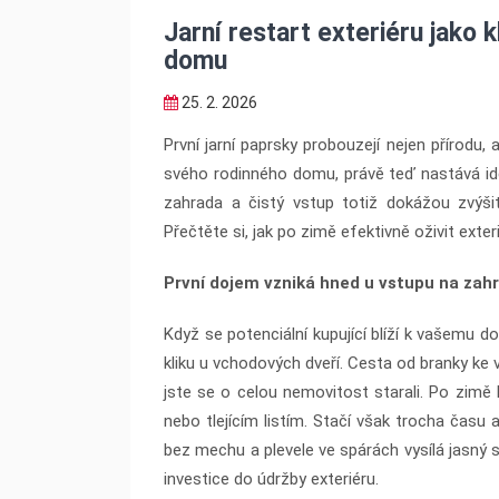
Jarní restart exteriéru jako 
domu
25. 2. 2026
První jarní paprsky probouzejí nejen přírodu,
svého rodinného domu, právě teď nastává ide
zahrada a čistý vstup totiž dokážou zvýši
Přečtěte si, jak po zimě efektivně oživit exter
První dojem vzniká hned u vstupu na zah
Když se potenciální kupující blíží k vašemu d
kliku u vchodových dveří. Cesta od branky ke v
jste se o celou nemovitost starali. Po zimě
nebo tlejícím listím. Stačí však trocha času
bez mechu a plevele ve spárách vysílá jasný 
investice do údržby exteriéru.