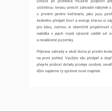
Emoce při prohlídce můžete podpořit je
očištěnou terasu umístit zahradní nábytek s 
s prvními jarními květinami, jako jsou pe
šedivého předjaří život a energii, kterou si 
pro kávu, začnou si okamžitě projektovat 
nabídka v jejich mysli výrazně oddělí od o
a neuklizené pozemky.
Příprava zahrady a okolí domu je prvním kro
na první pohled. Využijte sílu předjaří a do
přejete probrat detaily prodeje osobně, nev
dům najdeme ty správné nové majitele.