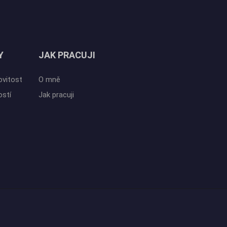
Y
JAK PRACUJI
ovitost
O mně
ostí
Jak pracuji