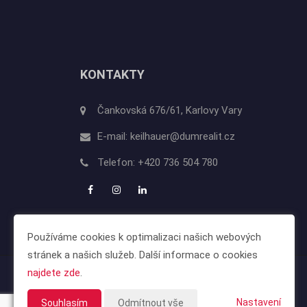
KONTAKTY
Čankovská 676/61, Karlovy Vary
E-mail:
keilhauer@dumrealit.cz
Telefon:
+420 736 504 780
Používáme cookies k optimalizaci našich webových
stránek a našich služeb. Další informace o cookies
najdete zde
.
Nastavení
Souhlasím
Odmítnout vše