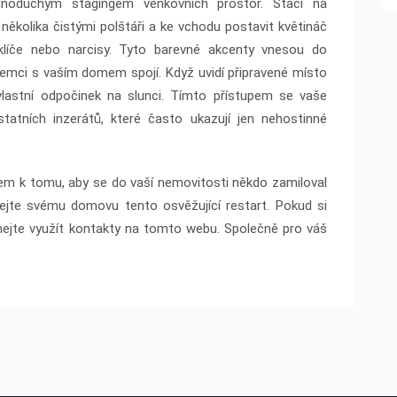
dnoduchým stagingem venkovních prostor. Stačí na
několika čistými polštáři a ke vchodu postavit květináč
trklíče nebo narcisy. Tyto barevné akcenty vnesou do
zájemci s vaším domem spojí. Když uvidí připravené místo
vlastní odpočinek na slunci. Tímto přístupem se vaše
statních inzerátů, které často ukazují jen nehostinné
kem k tomu, aby se do vaší nemovitosti někdo zamiloval
přejte svému domovu tento osvěžující restart. Pokud si
áhejte využít kontakty na tomto webu. Společně pro váš