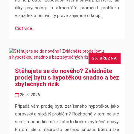
na ně prostor zapůsobit všemi smysly. Zjistěte, jak
díky psychologii a atmosféře proměnit prohlídku
v zážitek a oslovit ty pravé zájemce o koupi.
Číst více...
25. BŘEZNA
Stěhujete se do nového? Zvládněte
prodej bytu s hypotékou snadno a bez
zbytečných rizik
25. 3. 2026
Připadá vám prodej bytu zatíženého hypotékou jako
obrovský a složitý problém? Rozhodně v tom nejste
sami, mnoho lidí má z tohoto kroku zbytečné obavy.
Přitom jde o naprosto běžnou situaci, kterou lze