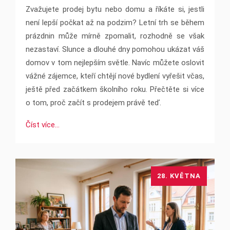
Zvažujete prodej bytu nebo domu a říkáte si, jestli
není lepší počkat až na podzim? Letní trh se během
prázdnin může mírně zpomalit, rozhodně se však
nezastaví. Slunce a dlouhé dny pomohou ukázat váš
domov v tom nejlepším světle. Navíc můžete oslovit
vážné zájemce, kteří chtějí nové bydlení vyřešit včas,
ještě před začátkem školního roku. Přečtěte si více
o tom, proč začít s prodejem právě teď.
Číst více...
28. KVĚTNA