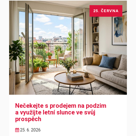
25. ČERVNA
Nečekejte s prodejem na podzim
a využijte letní slunce ve svůj
prospěch
25. 6. 2026