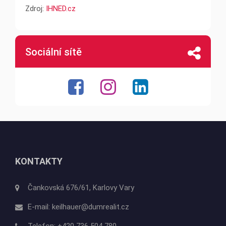
Zdroj:
IHNED.cz
Sociální sítě
KONTAKTY
Čankovská 676/61, Karlovy Vary
E-mail:
keilhauer@dumrealit.cz
Telefon:
+420 736 504 780