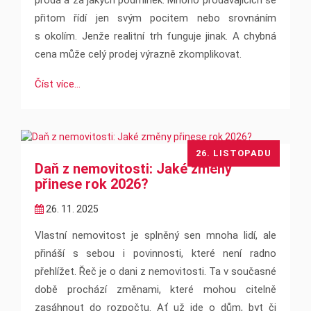
prodá a za jakých podmínek. Mnoho prodávajících se
přitom řídí jen svým pocitem nebo srovnáním
s okolím. Jenže realitní trh funguje jinak. A chybná
cena může celý prodej výrazně zkomplikovat.
Číst více...
26. LISTOPADU
Daň z nemovitosti: Jaké změny
přinese rok 2026?
26. 11. 2025
Vlastní nemovitost je splněný sen mnoha lidí, ale
přináší s sebou i povinnosti, které není radno
přehlížet. Řeč je o dani z nemovitosti. Ta v současné
době prochází změnami, které mohou citelně
zasáhnout do rozpočtu. Ať už jde o dům, byt či