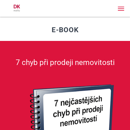
Men
E-BOOK
7 chyb při prodeji nemovitosti