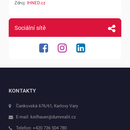
Zdroj:
IHNED.cz
Sociální sítě
KONTAKTY
Čankovská 676/61, Karlovy Vary
E-mail:
keilhauer@dumrealit.cz
Telefon:
+420 736 504 780