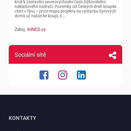
krok k zastavění severovýchodní části žižkovského
nákladového nádraží. Pozemky od Českých drah koupila
vloni v říjnu – první etapu projektu na výstavbu bytových
domů už nabízí ke koupi, s...
Zdroj:
IHNED.cz
Sociální sítě
KONTAKTY