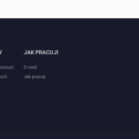
Y
JAK PRACUJI
ovitost
O mně
ostí
Jak pracuji