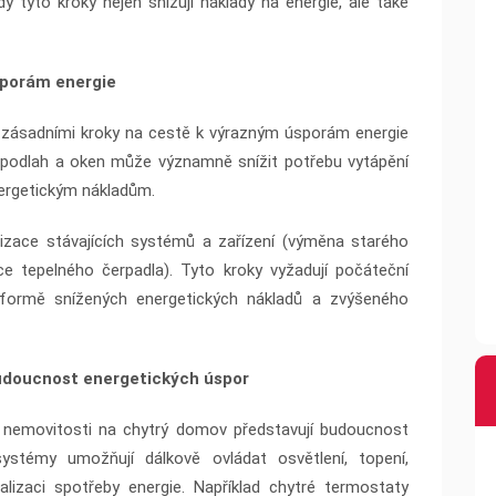
 tyto kroky nejen snižují náklady na energie, ale také
sporám energie
i zásadními kroky na cestě k výrazným úsporám energie
, podlah a oken může významně snížit potřebu vytápění
nergetickým nákladům.
izace stávajících systémů a zařízení (výměna starého
 tepelného čerpadla). Tyto kroky vyžadují počáteční
ve formě snížených energetických nákladů a zvýšeného
Budoucnost energetických úspor
í nemovitosti na chytrý domov představují budoucnost
ystémy umožňují dálkově ovládat osvětlení, topení,
lizaci spotřeby energie. Například chytré termostaty