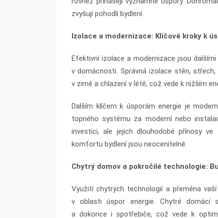
rovněž přinášejí významné úspory. Dohromady
zvyšují pohodlí bydlení.
Izolace a modernizace: Klíčové kroky k ú
Efektivní izolace a modernizace jsou dalším
v domácnosti. Správná izolace stěn, střech
v zimě a chlazení v létě, což vede k nižším e
Dalším klíčem k úsporám energie je modern
topného systému za moderní nebo instalace
investici, ale jejich dlouhodobé přínosy 
komfortu bydlení jsou neocenitelné.
Chytrý domov a pokročilé technologie: 
Využití chytrých technologií a přeměna vaš
v oblasti úspor energie. Chytré domácí s
a dokonce i spotřebiče, což vede k optima