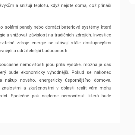
vykům a snižují teplotu, když nejste doma, což přináší
ko solární panely nebo domácí bateriové systémy, které
e a snižovat závislost na tradičních zdrojích. Investice
itelné zdroje energie se stávají stále dostupnějšími
ivnější a udržitelnější budoucnosti.
 současné nemovitosti jsou příliš vysoké, možná je čas
který bude ekonomicky výhodnější. Pokud se nakonec
a nákup nového, energeticky úspornějšího domova,
 znalostmi a zkušenostmi v oblasti realit vám mohu
tví. Společně pak najdeme nemovitost, která bude