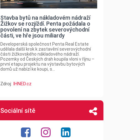
Stavba bytů na nákladovém nádraží
Žižkov se rozjíždí. Penta požádala o
povolení na zbytek severovýchodní
části, ve hře jsou miliardy
Developerská společnost Penta Real Estate
udělala další krok k zastavění severovýchodní
části žižkovského nákladového nádraží.
Pozemky od Českých drah koupila vloni v říjnu –
první etapu projektu na výstavbu bytových
domů už nabízí ke koupi, s...
Zdroj:
IHNED.cz
Sociální sítě