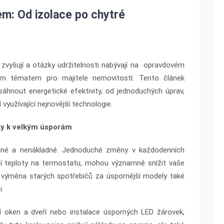
em: Od izolace po chytré
 zvyšují a otázky udržitelnosti nabývají na opravdovém
ým tématem pro majitele nemovitostí. Tento článek
sáhnout energetické efektivity, od jednoduchých úprav,
 využívající nejnovější technologie.
oky k velkým úsporám
dné a nenákladné. Jednoduché změny v každodenních
ení teploty na termostatu, mohou významně snížit vaše
á výměna starých spotřebičů za úspornější modely také
i.
í oken a dveří nebo instalace úsporných LED žárovek,