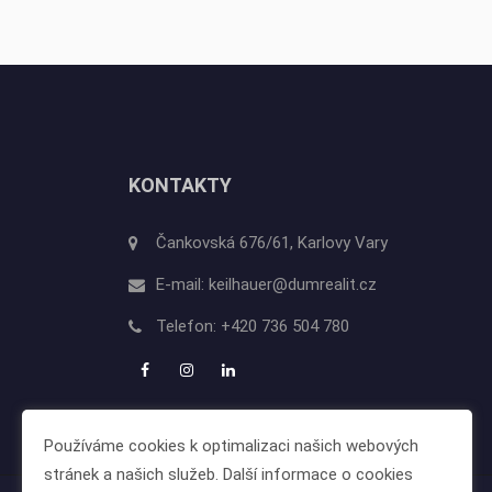
KONTAKTY
Čankovská 676/61, Karlovy Vary
E-mail:
keilhauer@dumrealit.cz
Telefon:
+420 736 504 780
Používáme cookies k optimalizaci našich webových
stránek a našich služeb. Další informace o cookies