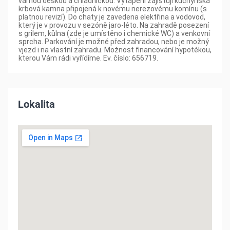
varnou deskou a chladničkou. Vytápění zajišťují kuchyňská
krbová kamna připojená k novému nerezovému komínu (s
platnou revizí). Do chaty je zavedena elektřina a vodovod,
který je v provozu v sezóně jaro-léto. Na zahradě posezení
s grilem, kůlna (zde je umístěno i chemické WC) a venkovní
sprcha. Parkování je možné před zahradou, nebo je možný
vjezd i na vlastní zahradu. Možnost financování hypotékou,
kterou Vám rádi vyřídíme. Ev. číslo: 656719.
Lokalita